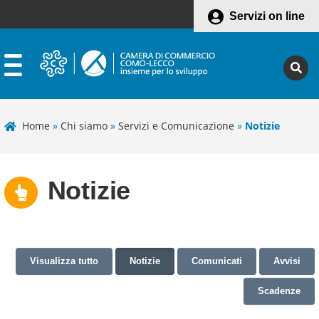
Servizi on line
Home
»
Chi siamo
»
Servizi e Comunicazione
»
Notizie
Notizie
Visualizza tutto
Notizie
Comunicati
Avvisi
Scadenze