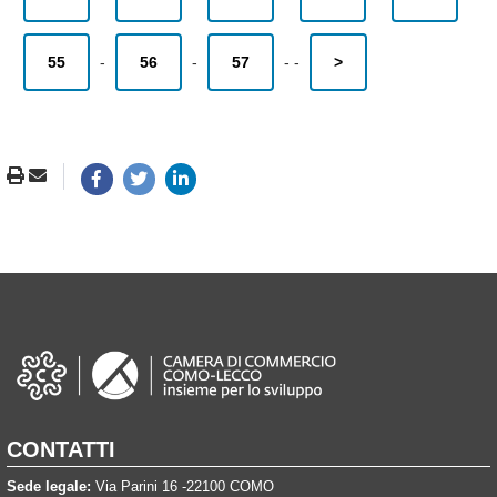
55
-
56
-
57
-
-
>
CONTATTI
Sede legale:
Via Parini 16 -22100 COMO