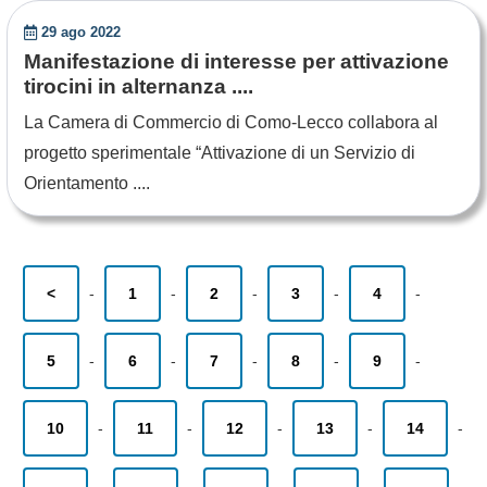
29 ago 2022
Manifestazione di interesse per attivazione
tirocini in alternanza ....
La Camera di Commercio di Como-Lecco collabora al
progetto sperimentale “Attivazione di un Servizio di
Orientamento ....
<
-
1
-
2
-
3
-
4
-
5
-
6
-
7
-
8
-
9
-
10
-
11
-
12
-
13
-
14
-