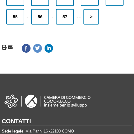
55
-
56
-
57
-
-
>
CONTATTI
Sede legale:
Via Parini 16 -22100 COMO