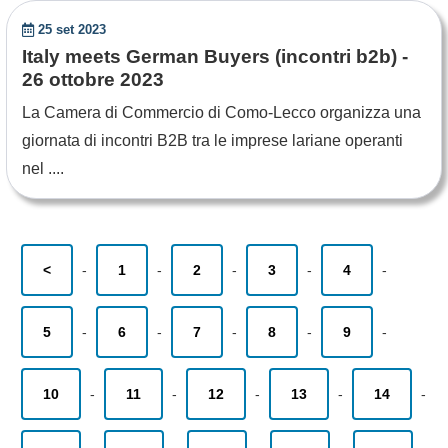
25 set 2023
Italy meets German Buyers (incontri b2b) -
26 ottobre 2023
La Camera di Commercio di Como-Lecco organizza una
giornata di incontri B2B tra le imprese lariane operanti
nel ....
<
-
1
-
2
-
3
-
4
-
5
-
6
-
7
-
8
-
9
-
10
-
11
-
12
-
13
-
14
-