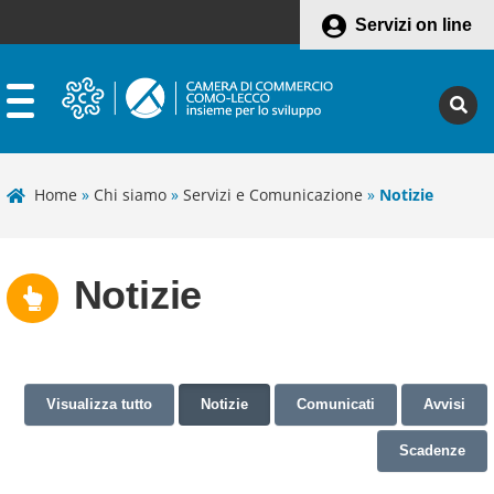
Servizi on line
Home
»
Chi siamo
»
Servizi e Comunicazione
»
Notizie
Notizie
Visualizza tutto
Notizie
Comunicati
Avvisi
Scadenze