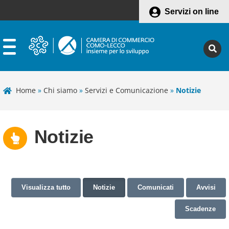
Servizi on line
Home
»
Chi siamo
»
Servizi e Comunicazione
»
Notizie
Notizie
Visualizza tutto
Notizie
Comunicati
Avvisi
Scadenze