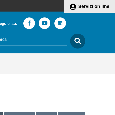
Servizi on line
Facebook
Youtube
Linkedin
eguici su:
to
care