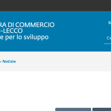
S
tes
da
cer
»
Notizie