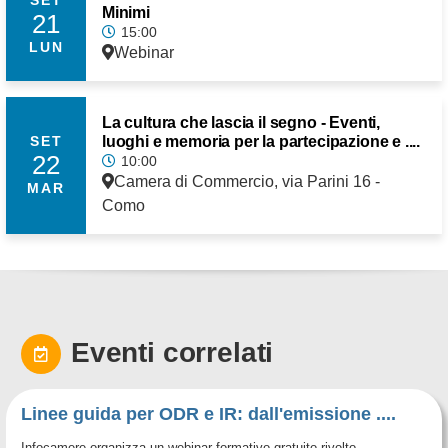
SET
Minimi
21
15:00
LUN
Webinar
La cultura che lascia il segno - Eventi,
luoghi e memoria per la partecipazione e ....
SET
22
10:00
Camera di Commercio, via Parini 16 -
MAR
Como
Eventi correlati
Linee guida per ODR e IR: dall'emissione ....
Infocamere organizza un webinar formativo gratuito rivolto