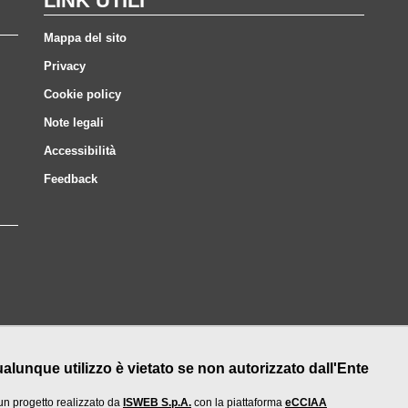
LINK UTILI
Mappa del sito
Privacy
Cookie policy
Note legali
Accessibilità
Feedback
nque utilizzo è vietato se non autorizzato dall'Ente
un progetto realizzato da
ISWEB S.p.A.
con la piattaforma
eCCIAA