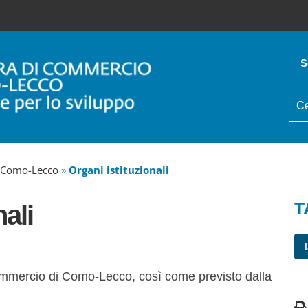
S
tes
da
cer
 Como-Lecco
»
Organi istituzionali
T
ali
Commercio di Como-Lecco, così come previsto dalla