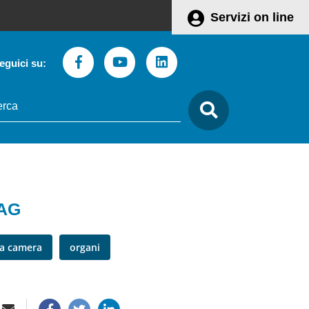
Servizi on line
Facebook
Youtube
Linkedin
eguici su:
to
care
AG
la camera
organi