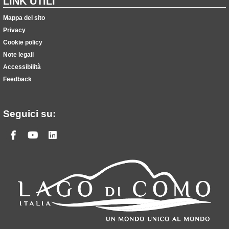
LINK UTILI
Mappa del sito
Privacy
Cookie policy
Note legali
Accessibilità
Feedback
Seguici su:
Facebook
Youtube
Linkedin