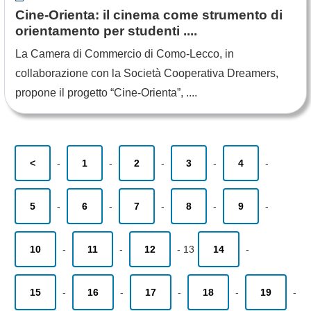
Cine-Orienta: il cinema come strumento di
orientamento per studenti ....
La Camera di Commercio di Como-Lecco, in
collaborazione con la Società Cooperativa Dreamers,
propone il progetto “Cine-Orienta”, ....
<
-
1
-
2
-
3
-
4
-
5
-
6
-
7
-
8
-
9
-
10
-
11
-
12
-
13
14
-
15
-
16
-
17
-
18
-
19
-