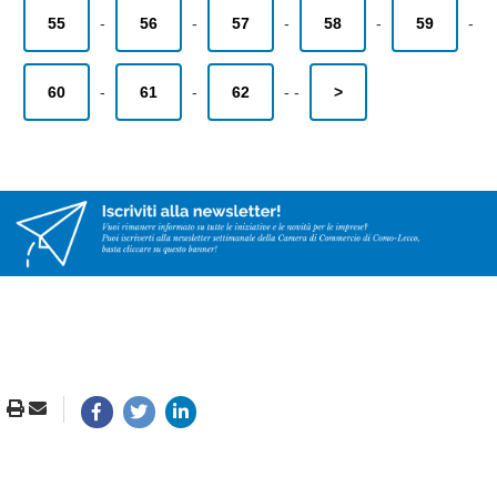
55
-
56
-
57
-
58
-
59
-
60
-
61
-
62
-
-
>