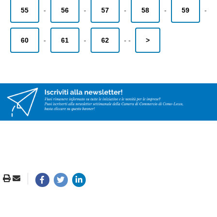
55
-
56
-
57
-
58
-
59
-
60
-
61
-
62
-
-
>