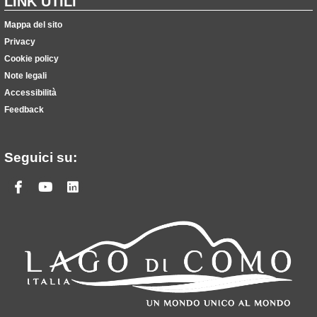
LINK UTILI
Mappa del sito
Privacy
Cookie policy
Note legali
Accessibilità
Feedback
Seguici su:
Facebook
Youtube
Linkedin