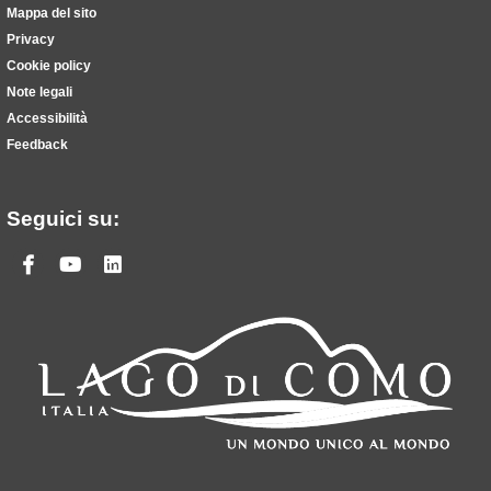
Mappa del sito
Privacy
Cookie policy
Note legali
Accessibilità
Feedback
Seguici su:
Facebook
Youtube
Linkedin