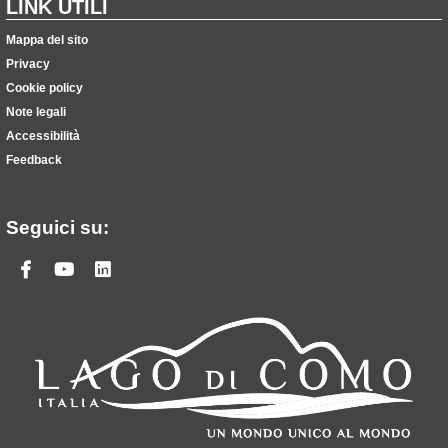
LINK UTILI
Mappa del sito
Privacy
Cookie policy
Note legali
Accessibilità
Feedback
Seguici su:
Facebook
Youtube
Linkedin