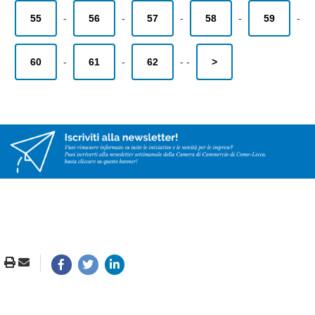
55
-
56
-
57
-
58
-
59
-
60
-
61
-
62
-
-
>