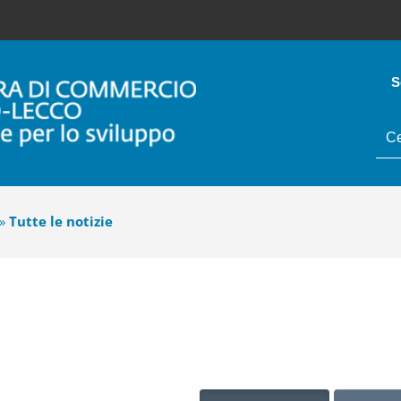
S
tes
da
cer
»
Tutte le notizie