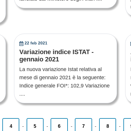
22 feb 2021
Variazione indice ISTAT -
gennaio 2021
La nuova variazione Istat relativa al
mese di gennaio 2021 è la seguente:
Indice generale FOI*: 102,9 Variazione
....
-
4
-
5
-
6
-
7
-
8
-