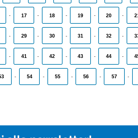
-
17
-
18
-
19
-
20
-
2
-
29
-
30
-
31
-
32
-
3
-
41
-
42
-
43
-
44
-
4
53
-
54
-
55
-
56
-
57
-