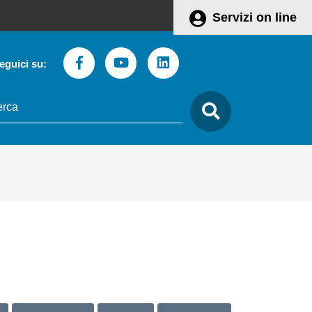
Servizi on line
Facebook
Youtube
Linkedin
eguici su:
to
care