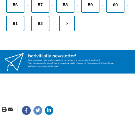
56
-
57
-
58
-
59
-
60
-
61
-
62
-
-
>