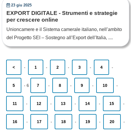
23 giu 2025
EXPORT DIGITALE - Strumenti e strategie
per crescere online
Unioncamere e il Sistema camerale italiano, nell’ambito
del Progetto SEI – Sostegno all’Export dell’Italia, ....
<
-
1
-
2
-
3
-
4
-
5
-
6
7
-
8
-
9
-
10
-
11
-
12
-
13
-
14
-
15
-
16
-
17
-
18
-
19
-
20
-