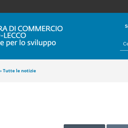
S
tes
da
cer
»
Tutte le notizie