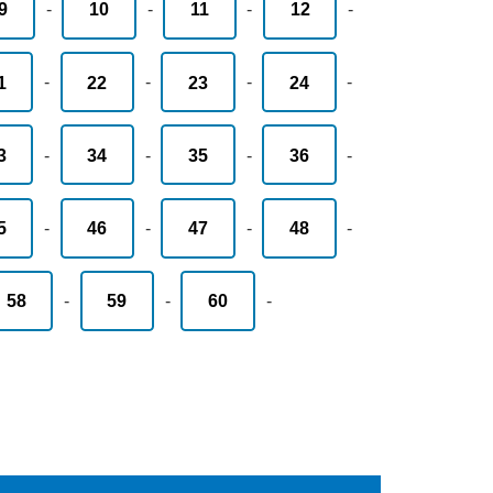
9
-
10
-
11
-
12
-
1
-
22
-
23
-
24
-
3
-
34
-
35
-
36
-
5
-
46
-
47
-
48
-
58
-
59
-
60
-