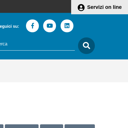
Servizi on line
Facebook
Youtube
Linkedin
eguici su:
to
care