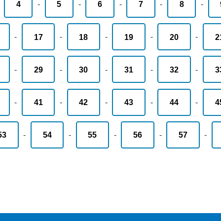
-
4
-
5
-
6
-
7
-
8
-
-
17
-
18
-
19
-
20
-
2
-
29
-
30
-
31
-
32
-
3
-
41
-
42
-
43
-
44
-
4
53
-
54
-
55
-
56
-
57
-