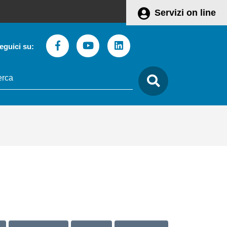
Servizi on line
Facebook
Youtube
Linkedin
eguici su:
to
care