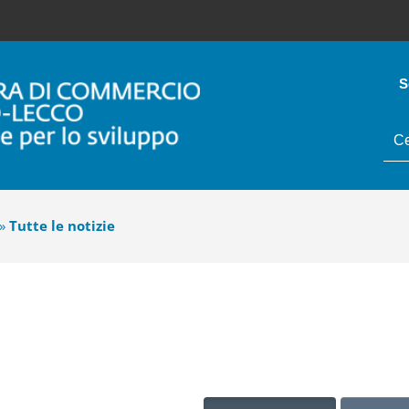
S
tes
da
cer
»
Tutte le notizie