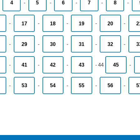
-
4
-
5
-
6
-
7
-
8
-
-
17
-
18
-
19
-
20
-
2
-
29
-
30
-
31
-
32
-
3
-
41
-
42
-
43
-
44
45
-
-
53
-
54
-
55
-
56
-
5