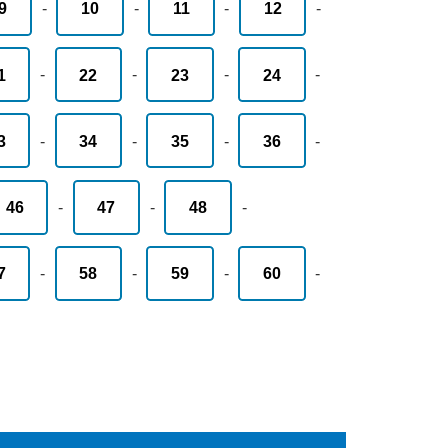
9
-
10
-
11
-
12
-
1
-
22
-
23
-
24
-
3
-
34
-
35
-
36
-
46
-
47
-
48
-
7
-
58
-
59
-
60
-