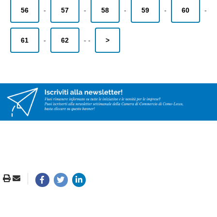
56
-
57
-
58
-
59
-
60
-
61
-
62
-
-
>