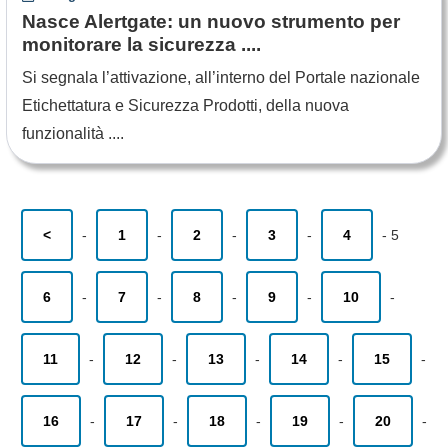
Nasce Alertgate: un nuovo strumento per
monitorare la sicurezza ....
Si segnala l’attivazione, all’interno del Portale nazionale
Etichettatura e Sicurezza Prodotti, della nuova
funzionalità ....
<
-
1
-
2
-
3
-
4
-
5
6
-
7
-
8
-
9
-
10
-
11
-
12
-
13
-
14
-
15
-
16
-
17
-
18
-
19
-
20
-