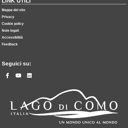
LINK UTILI
Mappa del sito
Privacy
Cookie policy
Note legali
Accessibilità
Feedback
Seguici su:
Facebook
Youtube
Linkedin