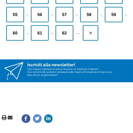
55
-
56
-
57
-
58
-
59
-
60
-
61
-
62
-
-
>