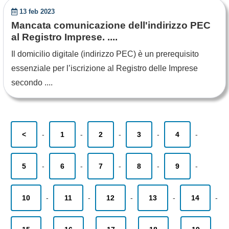
13 feb 2023
Mancata comunicazione dell'indirizzo PEC
al Registro Imprese. ....
Il domicilio digitale (indirizzo PEC) è un prerequisito
essenziale per l’iscrizione al Registro delle Imprese
secondo ....
<
-
1
-
2
-
3
-
4
-
5
-
6
-
7
-
8
-
9
-
10
-
11
-
12
-
13
-
14
-