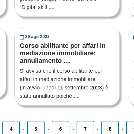
“Digital skill ....
29 ago 2023
Corso abilitante per affari in
mediazione immobiliare:
annullamento ....
Si avvisa che il corso abilitante per
affari in mediazione immobiliare
(in avvio lunedì 11 settembre 2023) è
stato annullato poiché ....
-
4
-
5
-
6
-
7
-
8
-