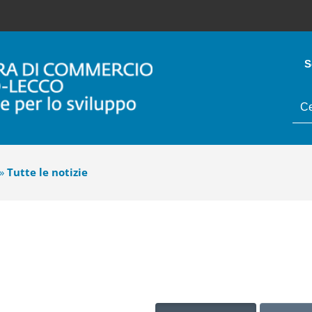
S
tes
da
cer
»
Tutte le notizie