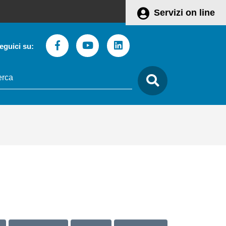
Servizi on line
Facebook
Youtube
Linkedin
eguici su:
to
care