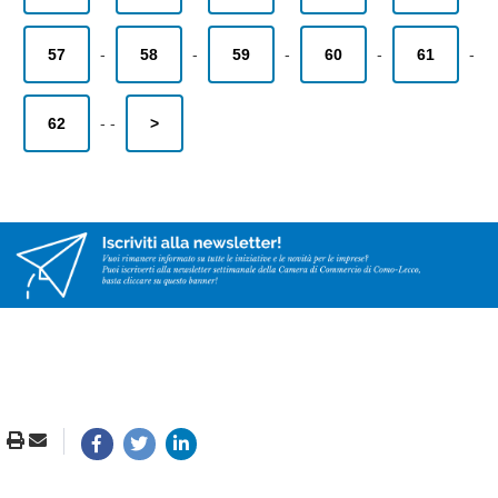
57
-
58
-
59
-
60
-
61
-
62
-
-
>