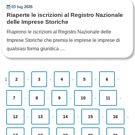
03 lug 2026
Riaperte le iscrizioni al Registro Nazionale
delle Imprese Storiche
Riaprono le iscrizioni al Registro Nazionale delle
Imprese Storiche che premia le imprese le imprese di
qualsiasi forma giuridica ....
1
2
-
3
-
4
-
5
-
6
-
7
-
8
-
9
-
10
-
11
-
12
-
13
-
14
-
15
-
16
-