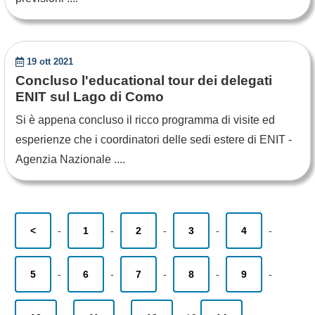
19 ott 2021
Concluso l'educational tour dei delegati
ENIT sul Lago di Como
Si è appena concluso il ricco programma di visite ed
esperienze che i coordinatori delle sedi estere di ENIT -
Agenzia Nazionale ....
<
-
1
-
2
-
3
-
4
-
5
-
6
-
7
-
8
-
9
-