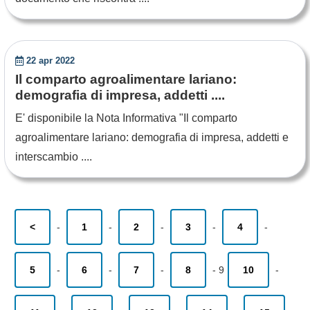
22 apr 2022
Il comparto agroalimentare lariano:
demografia di impresa, addetti ....
E' disponibile la Nota Informativa "Il comparto
agroalimentare lariano: demografia di impresa, addetti e
interscambio ....
<
-
1
-
2
-
3
-
4
-
5
-
6
-
7
-
8
-
9
10
-