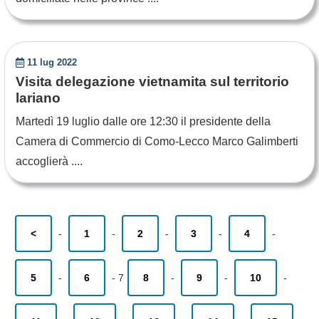
11 lug 2022
Visita delegazione vietnamita sul territorio
lariano
Martedì 19 luglio dalle ore 12:30 il presidente della
Camera di Commercio di Como-Lecco Marco Galimberti
accoglierà ....
<
-
1
-
2
-
3
-
4
-
5
-
6
-
7
8
-
9
-
10
-