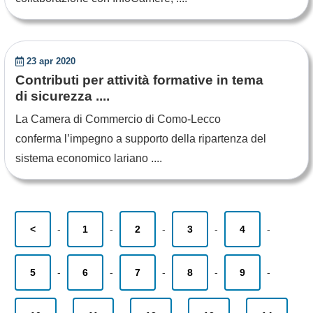
23 apr 2020
Contributi per attività formative in tema
di sicurezza ....
La Camera di Commercio di Como-Lecco
conferma l’impegno a supporto della ripartenza del
sistema economico lariano ....
<
-
1
-
2
-
3
-
4
-
5
-
6
-
7
-
8
-
9
-