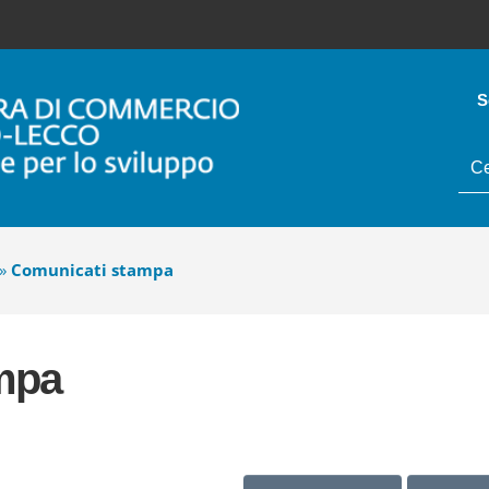
S
tes
da
cer
»
Comunicati stampa
mpa