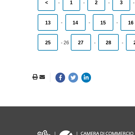
<
-
1
-
2
-
3
13
-
14
-
15
-
16
25
-
26
27
-
28
-