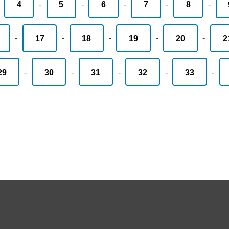
-
4
-
5
-
6
-
7
-
8
-
-
17
-
18
-
19
-
20
-
2
29
-
30
-
31
-
32
-
33
-