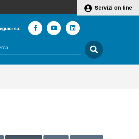
Servizi on line
Facebook
Youtube
Linkedin
eguici su:
to
care