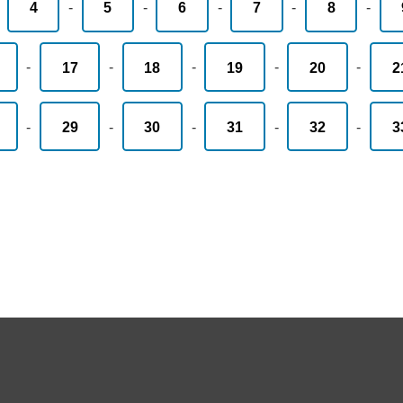
-
4
-
5
-
6
-
7
-
8
-
-
17
-
18
-
19
-
20
-
2
-
29
-
30
-
31
-
32
-
3