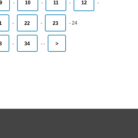
9
-
10
-
11
-
12
-
1
-
22
-
23
-
24
3
-
34
-
-
>