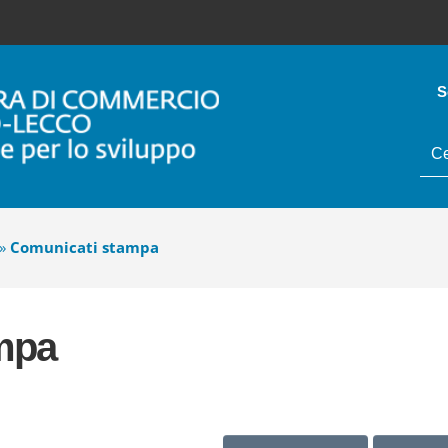
S
tes
da
cer
»
Comunicati stampa
mpa