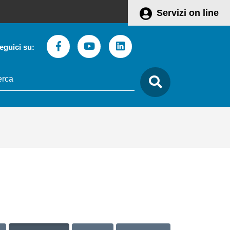
Servizi on line
Facebook
Youtube
Linkedin
eguici su:
to
care