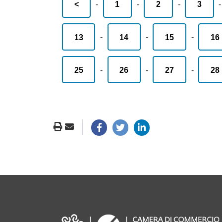
<
-
1
-
2
-
3
13
-
14
-
15
-
16
25
-
26
-
27
-
28