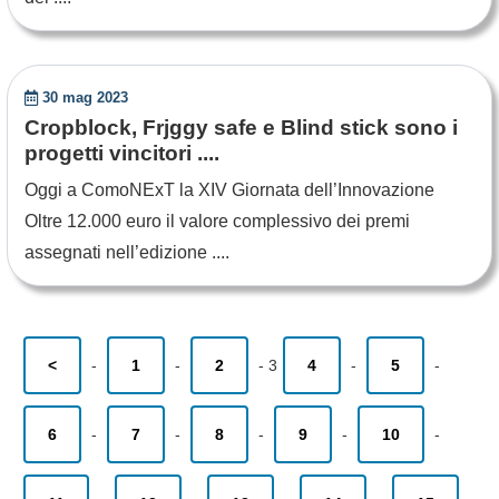
30 mag 2023
Cropblock, Frjggy safe e Blind stick sono i
progetti vincitori ....
Oggi a ComoNExT la XIV Giornata dell’Innovazione
Oltre 12.000 euro il valore complessivo dei premi
assegnati nell’edizione ....
<
-
1
-
2
-
3
4
-
5
-
6
-
7
-
8
-
9
-
10
-