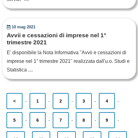
10 mag 2021
Avvii e cessazioni di imprese nel 1°
trimestre 2021
E' disponibile la Nota Informativa "Avvii e cessazioni di
imprese nel 1° trimestre 2021" realizzata dall'u.o. Studi e
Statistica ....
<
-
1
-
2
-
3
-
4
-
5
-
6
-
7
-
8
-
9
-