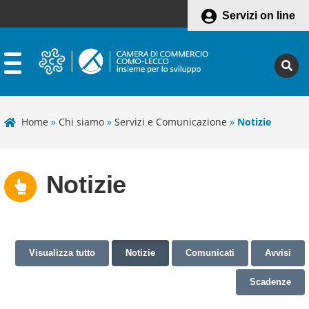
Servizi on line
Home
»
Chi siamo
»
Servizi e Comunicazione
»
Notizie
Notizie
Visualizza tutto
Notizie
Comunicati
Avvisi
Scadenze