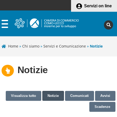
Servizi on line
Home
»
Chi siamo
»
Servizi e Comunicazione
»
Notizie
Notizie
Visualizza tutto
Notizie
Comunicati
Avvisi
Scadenze