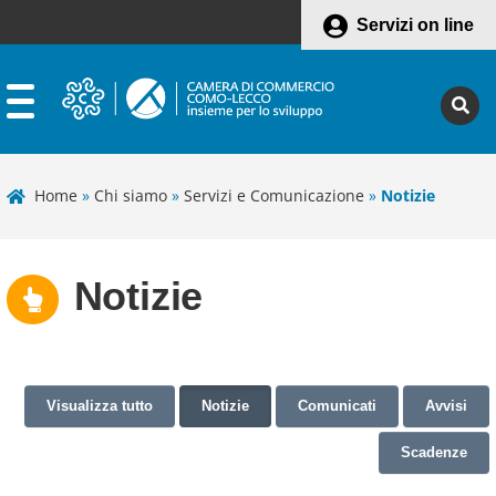
Servizi on line
Home
»
Chi siamo
»
Servizi e Comunicazione
»
Notizie
Notizie
Visualizza tutto
Notizie
Comunicati
Avvisi
Scadenze