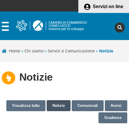
Servizi on line
Home
»
Chi siamo
»
Servizi e Comunicazione
»
Notizie
Notizie
Visualizza tutto
Notizie
Comunicati
Avvisi
Scadenze