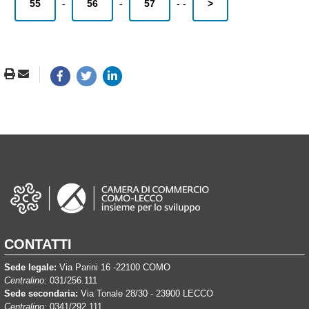
55
-
56
-
57
-
-
>
CONTATTI
Sede legale:
Via Parini 16 -22100 COMO
Centralino:
031/256.111
Sede secondaria:
Via Tonale 28/30 - 23900 LECCO
Centralino:
0341/292.111