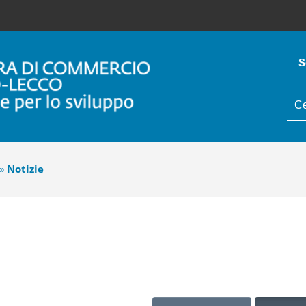
S
tes
da
cer
»
Notizie