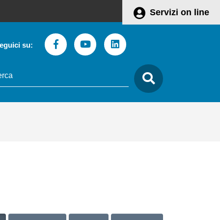
Servizi on line
Facebook
Youtube
Linkedin
eguici su:
to
care