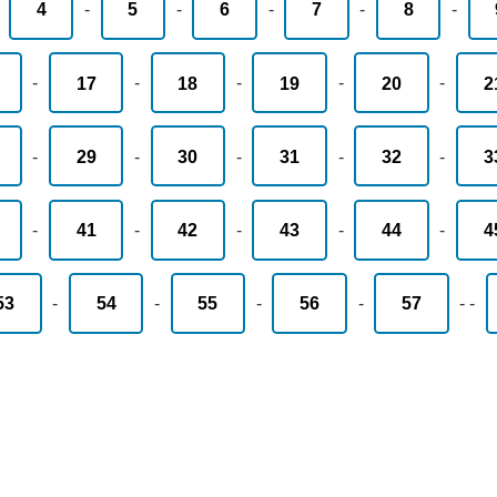
-
4
-
5
-
6
-
7
-
8
-
-
17
-
18
-
19
-
20
-
2
-
29
-
30
-
31
-
32
-
3
-
41
-
42
-
43
-
44
-
4
53
-
54
-
55
-
56
-
57
-
-