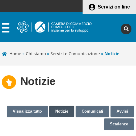
Servizi on line
Home
»
Chi siamo
»
Servizi e Comunicazione
»
Notizie
Notizie
Visualizza tutto
Notizie
Comunicati
Avvisi
Scadenze