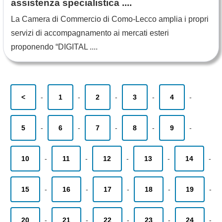
assistenza specialistica ....
La Camera di Commercio di Como-Lecco amplia i propri
servizi di accompagnamento ai mercati esteri
proponendo “DIGITAL ....
<
-
1
-
2
-
3
-
4
-
5
-
6
-
7
-
8
-
9
-
10
-
11
-
12
-
13
-
14
-
15
-
16
-
17
-
18
-
19
-
20
-
21
-
22
-
23
-
24
-