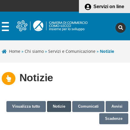
Servizi on line
Home
»
Chi siamo
»
Servizi e Comunicazione
»
Notizie
Notizie
Visualizza tutto
Notizie
Comunicati
Avvisi
Scadenze