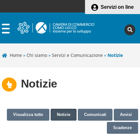
Servizi on line
Home
»
Chi siamo
»
Servizi e Comunicazione
»
Notizie
Notizie
Visualizza tutto
Notizie
Comunicati
Avvisi
Scadenze