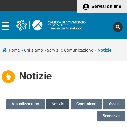
Servizi on line
Home
»
Chi siamo
»
Servizi e Comunicazione
»
Notizie
Notizie
Visualizza tutto
Notizie
Comunicati
Avvisi
Scadenze