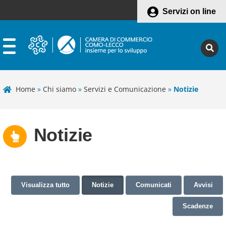
Servizi on line
Home
»
Chi siamo
»
Servizi e Comunicazione
»
Notizie
Notizie
Visualizza tutto
Notizie
Comunicati
Avvisi
Scadenze