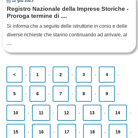
12 giu 2023
Registro Nazionale della Imprese Storiche -
Proroga termine di ....
Si informa che a seguito delle istruttorie in corso e delle
diverse richieste che stanno continuando ad arrivare, al
....
<
-
1
-
2
-
3
-
4
-
5
-
6
-
7
-
8
-
9
-
10
-
11
-
12
-
13
-
14
-
15
-
16
-
17
-
18
-
19
-