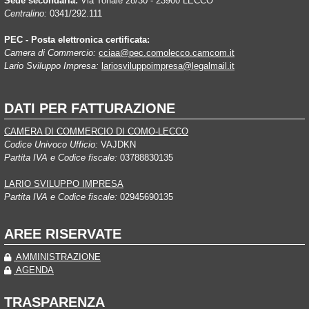
Sede secondaria:
Via Tonale 28/30 - 23900 LECCO
Centralino:
0341/292.111
PEC - Posta elettronica certificata:
Camera di Commercio:
cciaa@pec.comolecco.camcom.it
Lario Sviluppo Impresa:
lariosviluppoimpresa@legalmail.it
DATI PER FATTURAZIONE
CAMERA DI COMMERCIO DI COMO-LECCO
Codice Univoco Ufficio:
VAJDKN
Partita IVA e Codice fiscale:
03788830135
LARIO SVILUPPO IMPRESA
Partita IVA e Codice fiscale:
02945690135
AREE RISERVATE
AMMINISTRAZIONE
AGENDA
TRASPARENZA