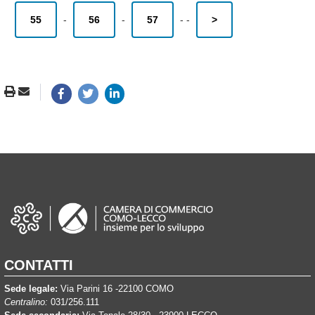
55
-
56
-
57
-
-
>
CONTATTI
Sede legale:
Via Parini 16 -22100 COMO
Centralino:
031/256.111