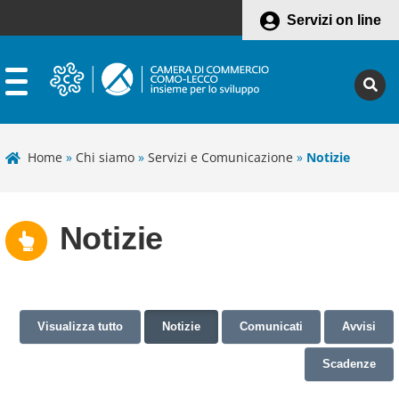
Servizi on line
Home
»
Chi siamo
»
Servizi e Comunicazione
»
Notizie
Notizie
Visualizza tutto
Notizie
Comunicati
Avvisi
Scadenze