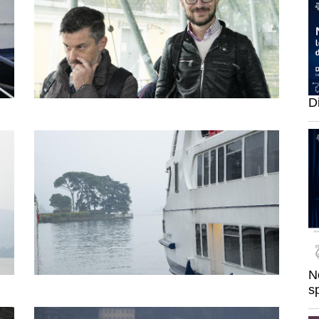
Di
N
s