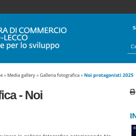
S
tes
da
cer
ne
»
Media gallery
»
Galleria fotografica
»
Noi protagonisti 2025
ica - Noi
I