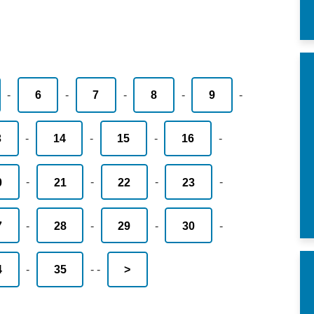
-
6
-
7
-
8
-
9
-
3
-
14
-
15
-
16
-
0
-
21
-
22
-
23
-
7
-
28
-
29
-
30
-
4
-
35
-
-
>