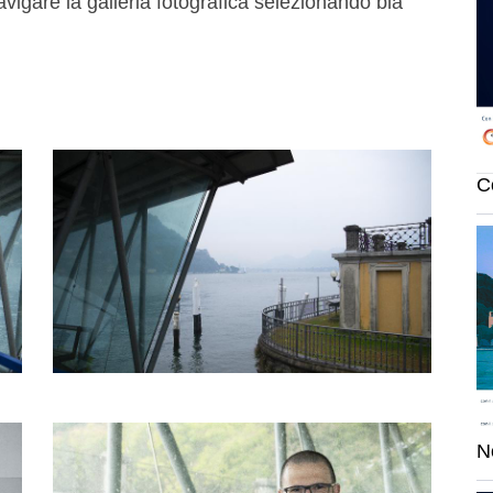
avigare la galleria fotografica selezionando bla
C
N