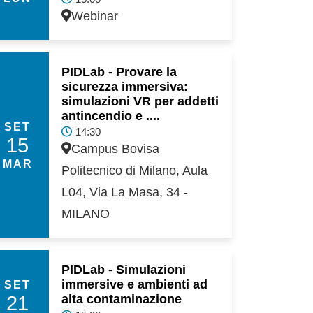
Webinar
PIDLab - Provare la
sicurezza immersiva:
simulazioni VR per addetti
antincendio e ....
SET
14:30
15
Campus Bovisa
MAR
Politecnico di Milano, Aula
L04, Via La Masa, 34 -
MILANO
PIDLab - Simulazioni
immersive e ambienti ad
SET
21
alta contaminazione