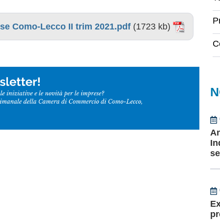
P
se Como-Lecco II trim 2021.pdf
(1723 kb)
C
N
An
In
se
Ex
pr