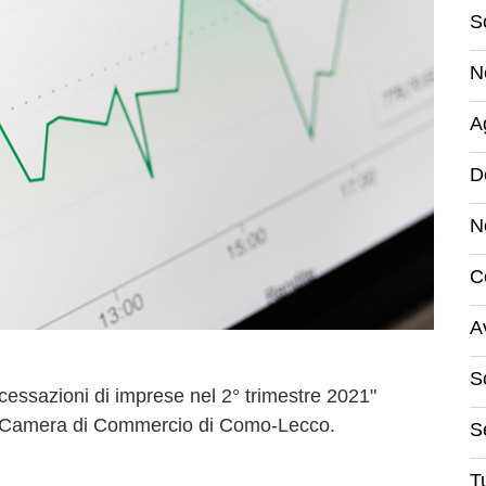
S
N
A
D
N
C
A
S
 cessazioni di imprese nel 2° trimestre 2021"
ella Camera di Commercio di Como-Lecco.
S
Tu