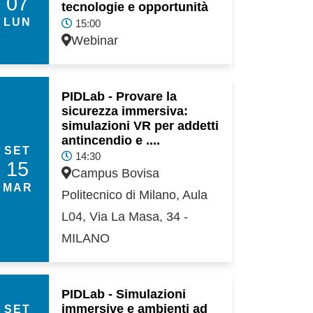
07
tecnologie e opportunità
LUN
15:00
Webinar
PIDLab - Provare la
sicurezza immersiva:
simulazioni VR per addetti
antincendio e ....
SET
14:30
15
Campus Bovisa
MAR
Politecnico di Milano, Aula
L04, Via La Masa, 34 -
MILANO
PIDLab - Simulazioni
immersive e ambienti ad
SET