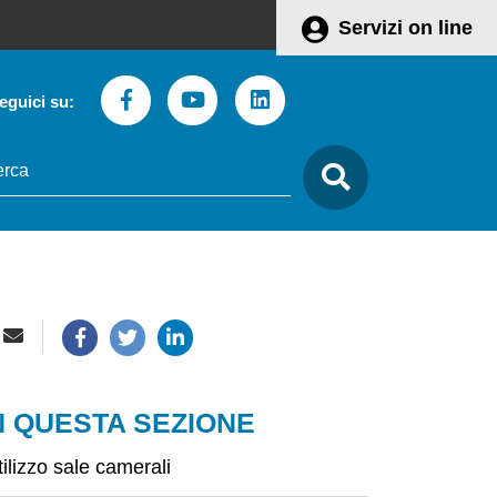
Servizi on line
Facebook
Youtube
Linkedin
eguici su:
to
care
N QUESTA SEZIONE
tilizzo sale camerali