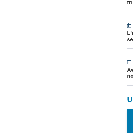
tr
L'
se
Av
no
U