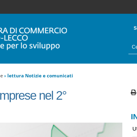
S
tes
da
cer
ne
»
lettura Notizie e comunicati
 imprese nel 2°
I
U