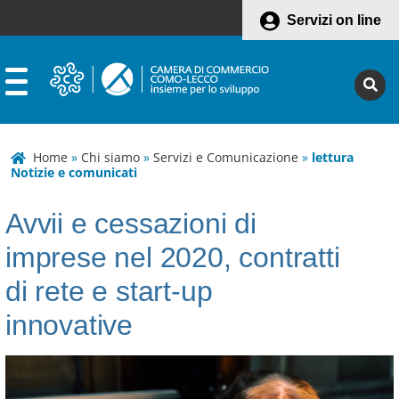
Servizi on line
Home
»
Chi siamo
»
Servizi e Comunicazione
»
lettura
Notizie e comunicati
Avvii e cessazioni di
imprese nel 2020, contratti
di rete e start-up
innovative