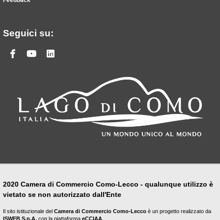
Seguici su:
Facebook
Youtube
Linkedin
2020 Camera di Commercio Como-Lecco - qualunque utilizzo è
vietato se non autorizzato dall'Ente
Il sito istituzionale del
Camera di Commercio Como-Lecco
è un progetto realizzato da
ISWEB S.p.A.
con la piattaforma
eCCIAA