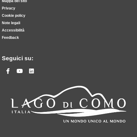
Mappa del sito
Privacy
Cookie policy
Note legali
Accessibilità
Feedback
Seguici su:
Facebook
Youtube
Linkedin