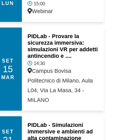
LUN
15:00
Webinar
PIDLab - Provare la
sicurezza immersiva:
simulazioni VR per addetti
antincendio e ....
SET
14:30
15
Campus Bovisa
MAR
Politecnico di Milano, Aula
L04, Via La Masa, 34 -
MILANO
PIDLab - Simulazioni
immersive e ambienti ad
SET
21
alta contaminazione