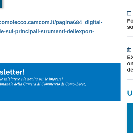
Fo
comolecco.camcom.it/pagina684_digital-
so
le-sui-principali-strumenti-dellexport-
EX
on
de
U