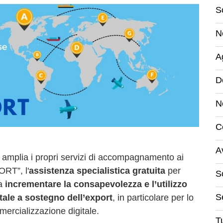
S
N
A
D
N
C
A
mplia i propri servizi di accompagnamento ai
RT”, l'
assistenza
specialistica gratuita
per
S
a
incrementare la consapevolezza e l’utilizzo
S
itale a sostegno dell’export
, in particolare per lo
mercializzazione digitale.
Tu