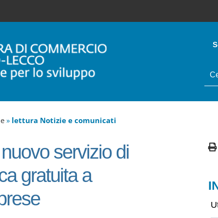
S
tes
da
cer
ne
»
lettura Notizie e comunicati
uovo servizio di
ca gratuita a
I
mprese
U