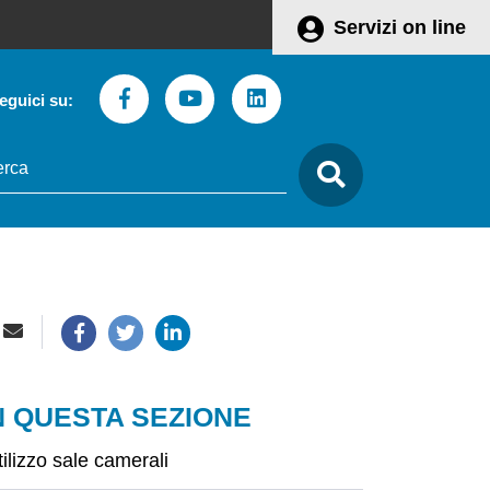
Servizi on line
Facebook
Youtube
Linkedin
eguici su:
to
care
N QUESTA SEZIONE
tilizzo sale camerali