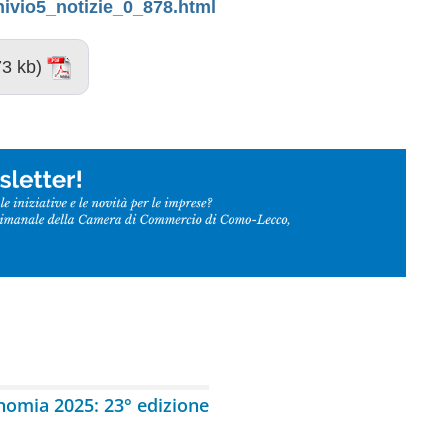
ivio5_notizie_0_878.html
3 kb)
onomia 2025: 23° edizione