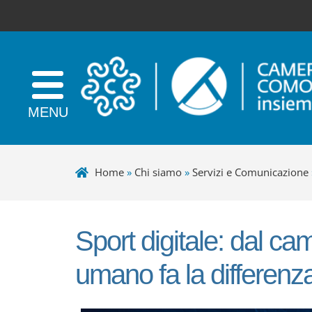
Home
»
Chi siamo
»
Servizi e Comunicazione
Sport digitale: dal ca
umano fa la differenz