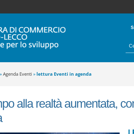
S
tes
da
cer
»
Agenda Eventi
»
lettura Eventi in agenda
mpo alla realtà aumentata, com
a
I