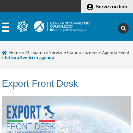
Servizi on line
Home
»
Chi siamo
»
Servizi e Comunicazione
»
Agenda Eventi
»
lettura Eventi in agenda
Export Front Desk
Leaflet
+
−