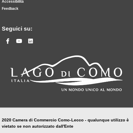
Accessibilità
Feedback
Seguici su:
Facebook
Youtube
Linkedin
2020 Camera di Commercio Como-Lecco - qualunque utilizzo è
vietato se non autorizzato dall'Ente