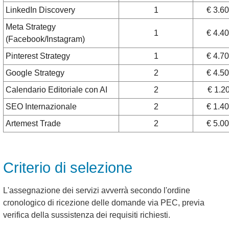
LinkedIn Discovery
1
€ 3.6
Meta Strategy
1
€ 4.4
(Facebook/Instagram)
Pinterest Strategy
1
€ 4.7
Google Strategy
2
€ 4.5
Calendario Editoriale con AI
2
€ 1.2
SEO Internazionale
2
€ 1.4
Artemest Trade
2
€ 5.0
Criterio di selezione
L'assegnazione dei servizi avverrà secondo l'ordine
cronologico di ricezione delle domande via PEC, previa
verifica della sussistenza dei requisiti richiesti.