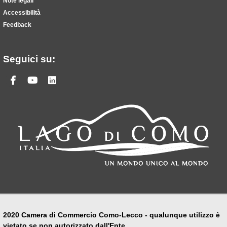
Note legali
Accessibilità
Feedback
Seguici su:
Facebook
Youtube
Linkedin
2020 Camera di Commercio Como-Lecco - qualunque utilizzo è
vietato se non autorizzato dall'Ente