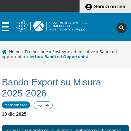
Servizi on line
Home
»
Promozione
»
Sostegno ad iniziative
»
Bandi ed
opportunità
»
lettura Bandi ed Opportunità
Bando Export su Misura
2025-2026
rendicontazione
regionale
10 dic 2025
Servizi a supporto delle imprese lombarde per l'accesso