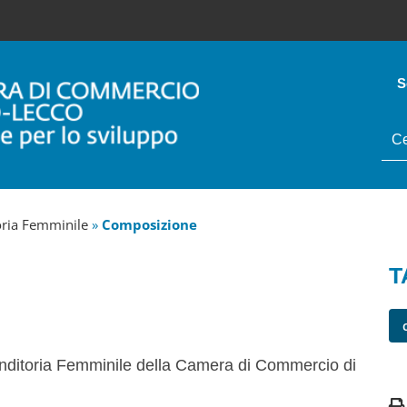
S
tes
da
cer
ria Femminile
»
Composizione
T
enditoria Femminile della Camera di Commercio di