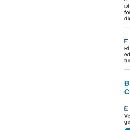
Di
fo
di
Ri
ed
fi
B
C
Ve
ge