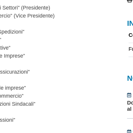
ri Settori” (Presidente)
rcio” (Vice Presidente)
I
Spedizioni”
C
”
tive”
Fu
lle Imprese”
Assicurazioni”
N
lle imprese”
Commercio”
Do
zioni Sindacali”
al
ssioni”