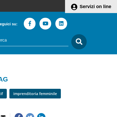
Servizi on line
Facebook
Youtube
Linkedin
eguici su:
to
care
AG
cif
imprenditoria femminile