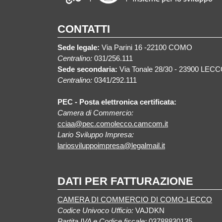
CONTATTI
Sede legale:
Via Parini 16 -22100 COMO
Centralino:
031/256.111
Sede secondaria:
Via Tonale 28/30 - 23900 LEC
Centralino:
0341/292.111
PEC - Posta elettronica certificata:
Camera di Commercio:
cciaa@pec.comolecco.camcom.it
Lario Sviluppo Impresa:
lariosviluppoimpresa@legalmail.it
DATI PER FATTURAZIONE
CAMERA DI COMMERCIO DI COMO-LECCO
Codice Univoco Ufficio:
VAJDKN
Partita IVA e Codice fiscale:
03788830135