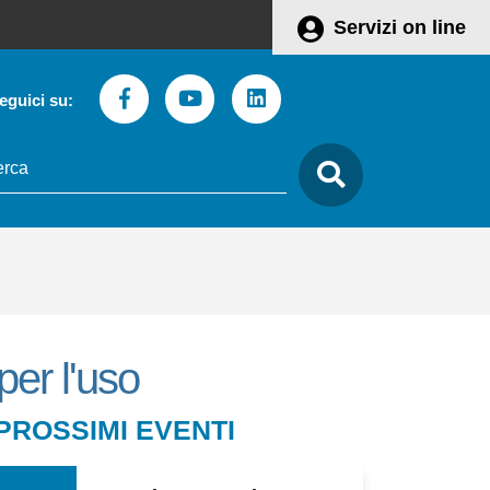
Servizi on line
Facebook
Youtube
Linkedin
eguici su:
to
care
 per l'uso
Leaflet
 PROSSIMI EVENTI