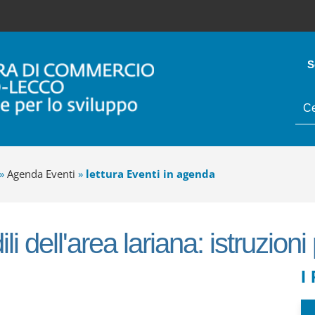
S
tes
da
cer
»
Agenda Eventi
»
lettura Eventi in agenda
ili dell'area lariana: istruzioni
I