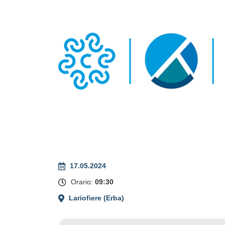
17.05.2024
Orario:
09:30
Lariofiere (Erba)