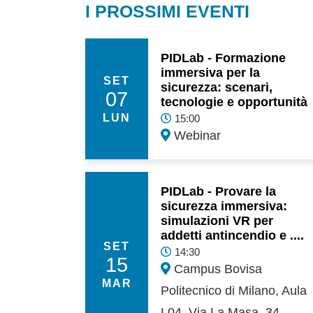
I PROSSIMI EVENTI
PIDLab - Formazione
immersiva per la
SET
sicurezza: scenari,
07
tecnologie e opportunità
LUN
15:00
Webinar
PIDLab - Provare la
sicurezza immersiva:
simulazioni VR per
addetti antincendio e ....
SET
14:30
15
Campus Bovisa
MAR
Politecnico di Milano, Aula
L04, Via La Masa, 34 -