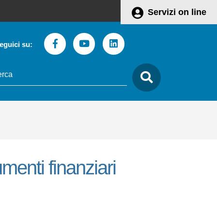
Servizi on line
Facebook
Youtube
Linkedin
eguici su:
to
care
menti finanziari
Leaflet