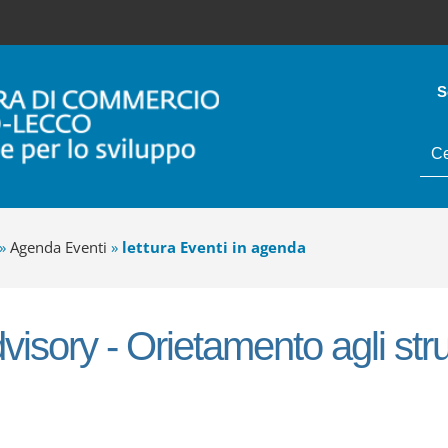
S
tes
da
cer
»
Agenda Eventi
»
lettura Eventi in agenda
isory - Orietamento agli stru