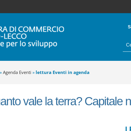
S
tes
da
cer
»
Agenda Eventi
»
lettura Eventi in agenda
anto vale la terra? Capitale n
I