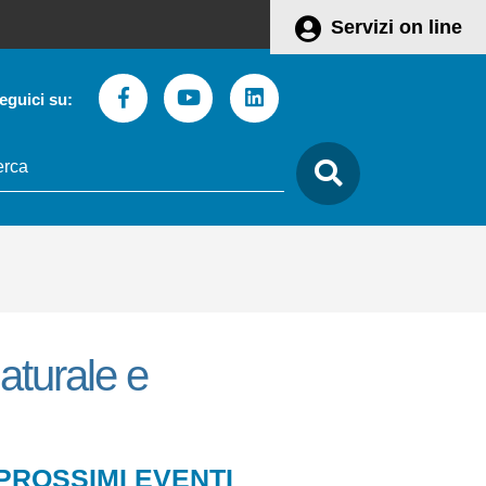
Servizi on line
Facebook
Youtube
Linkedin
eguici su:
to
care
aturale e
Leaflet
 PROSSIMI EVENTI